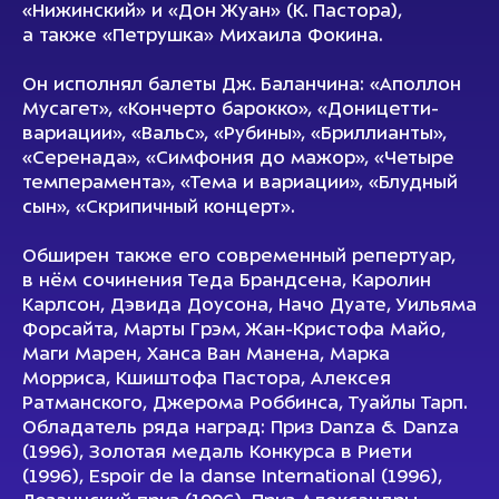
«Нижинский» и «Дон Жуан» (К. Пастора),
а также «Петрушка» Михаила Фокина.
Он исполнял балеты Дж. Баланчина: «Аполлон
Мусагет», «Кончерто барокко», «Доницетти-
вариации», «Вальс», «Рубины», «Бриллианты»,
«Серенада», «Симфония до мажор», «Четыре
темперамента», «Тема и вариации», «Блудный
сын», «Скрипичный концерт».
Обширен также его современный репертуар,
в нём сочинения Теда Брандсена, Каролин
Карлсон, Дэвида Доусона, Начо Дуате, Уильяма
Форсайта, Марты Грэм, Жан-Кристофа Майо,
Маги Марен, Ханса Ван Манена, Марка
Морриса, Кшиштофа Пастора, Алексея
Ратманского, Джерома Роббинса, Туайлы Тарп.
Обладатель ряда наград: Приз Danza & Danza
(1996), Золотая медаль Конкурса в Риети
(1996), Espoir de la danse International (1996),