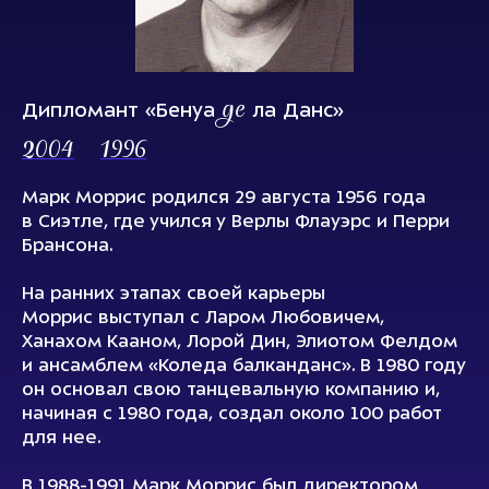
де
Дипломант «Бенуа
ла Данс»
2004
1996
Марк Моррис родился 29 августа 1956 года
в Сиэтле, где учился у Верлы Флауэрс и Перри
Брансона.
На ранних этапах своей карьеры
Моррис выступал с Ларом Любовичем,
Ханахом Кааном, Лорой Дин, Элиотом Фелдом
и ансамблем «Коледа балканданс». В 1980 году
он основал свою танцевальную компанию и,
начиная с 1980 года, создал около 100 работ
для нее.
В 1988-1991 Марк Моррис был директором