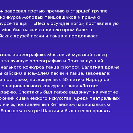
он завоевал третью премию в старшей группе
о конкурса молодых танцовщиков и премию
курсе танца — «Песнь осужденного», поставленную
о Мин был назначен директором балета
ских друзей песни и танца и продолжает
 свою хореографию. Массовый мужской танец
з за лучшую хореографию и Приз за лучший
нального конкурса танца «Лотос». Балетная драма
нхайским ансамблем песни и танца, завоевала:
их программ, посвященных 50-летию Народной
го национального конкурса танца «Лотос»
рафию. Спектакль был также выдвинут на участие
ений сценического искусства. Среди театральных
нчик», поставленный Китайским национальным
в Большом театре Шанхая и была тепло принята