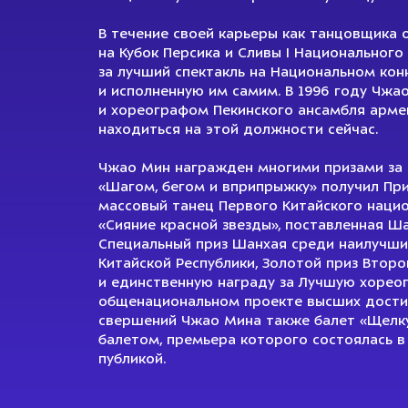
В течение своей карьеры как танцовщика 
на Кубок Персика и Сливы I Национальног
за лучший спектакль на Национальном кон
и исполненную им самим. В 1996 году Чжа
и хореографом Пекинского ансамбля армей
находиться на этой должности сейчас.
Чжао Мин награжден многими призами за
«Шагом, бегом и вприпрыжку» получил При
массовый танец Первого Китайского нацио
«Сияние красной звезды», поставленная Ша
Специальный приз Шанхая среди наилучш
Китайской Республики, Золотой приз Второ
и единственную награду за Лучшую хореог
общенациональном проекте высших достиж
свершений Чжао Мина также балет «Щелку
балетом, премьера которого состоялась 
публикой.