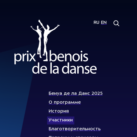
RU
EN
Бенуа де ла Данс 2025
О программе
История
Участники
Благотворительность