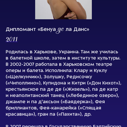
де
Дипломант «Бенуа
ла Данс»
2011
Родилась в Харькове, Украина. Там же училась
в балетной школе, затем в институте культуры.
В 2002-2007 работала в Харьковском театре
оперы и балета. Исполнила: Клару и Куклу
(«Щелкунчик»), Золушку, Редисочку
(«Чиполлино»), Купидона и Китри («Дон Кихот»),
крестьянское па де де («Жизель»), па де катр
и неаполитанский танец («Лебединое озеро»),
джампе и па д'аксьон («Баядерка»), Фея
бриллиантов, Фея-канарейка («Спящая
красавица»), гран па («Пахита»), др.