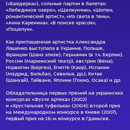
(«Баядерка»), сольные партии в балетах:
«Лебединое озеро», «Щелкунчик», «Шопен,
романтический артист», «Из света в тень»,
«Анна Каренина», «В поиске красок»,
«Поцелуи».
Как приглашенная артистка Александра
Ляшенко выступала в Украине, Польше,
Франции (Шанз элизе), Германии (в т.ч. Берлин),
России (Мариинский театр), Австрии (Вена),
Норвегии (Берген), Египте (Каир), Испании
(Мадрид, Бильбао, Севилья, др.), Китае
(Шанхай), Тайване, Японии (Токио, Осака) и др.
Обладательница первых премий на украинских
конкурсах «Фуэте Артека» (2002)
и «Хрустальная туфелька» (2004); второй приз
на Международном конкурсе в Киеве (2007),
первый приз на 16-м конкурсе в Гданьске.