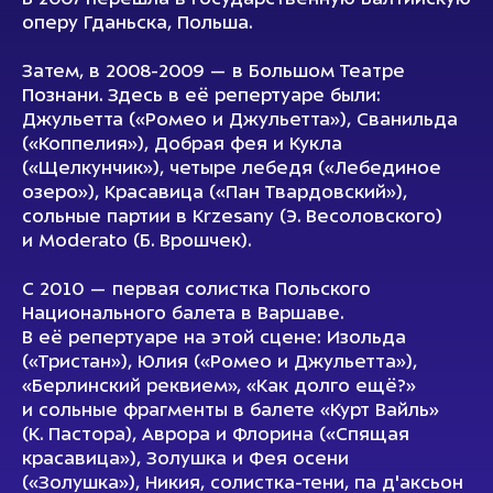
В 2007 перешла в Государственную Балтийскую
оперу Гданьска, Польша.
Затем, в 2008-2009 — в Большом Театре
Познани. Здесь в её репертуаре были:
Джульетта («Ромео и Джульетта»), Сванильда
(«Коппелия»), Добрая фея и Кукла
(«Щелкунчик»), четыре лебедя («Лебединое
озеро»), Красавица («Пан Твардовский»),
сольные партии в Krzesany (Э. Весоловского)
и Moderato (Б. Врошчек).
С 2010 — первая солистка Польского
Национального балета в Варшаве.
В её репертуаре на этой сцене: Изольда
(«Тристан»), Юлия («Ромео и Джульеттa»),
«Берлинский реквием», «Как долго ещё?»
и сольные фрагменты в балете «Курт Вайль»
(К. Пастора), Аврора и Флорина («Спящая
красавица»), Золушка и Фея осени
(«Золушка»), Никия, солистка-тени, па д'аксьон