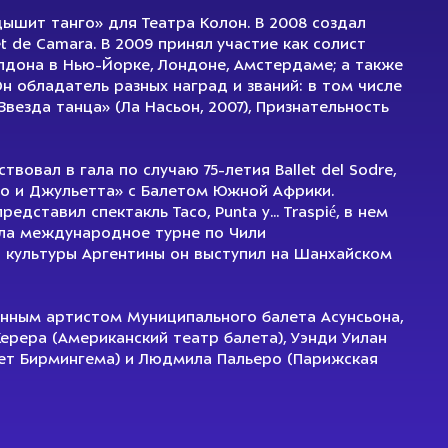
ышит танго» для Театра Колон. В 2008 создал
 de Camara. В 2009 принял участие как солист
лдона в Нью-Йорке, Лондоне, Амстердаме; а также
н обладатель разных наград и званий: в том числе
Звезда танца» (Ла Насьон, 2007), Признательность
вовал в гала по случаю 75-летия Ballet del Sodre,
ео и Джульетта» с Балетом Южной Африки.
редставил спектакль Taco, Punta y… Traspié, в нем
чала международное турне по Чили
 культуры Аргентины он выступил на Шанхайском
енным артистом Муниципального балета Асунсьона,
ерера (Американский театр балета), Уэнди Уилан
лет Бирмингема) и Людмила Пальеро (Парижская