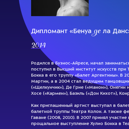
де
Дипломант «Бенуа
ла Данс
2014
Родился в Буэнос-Айресе, начал заниматьс
поступил в Высший институт искусств при 
Бокка в его труппу «Балет Аргентины». В 
Мартин, а в 2004 стал ведущим танцовщик
(«Щелкунчик»), Де Грие («Манон»), Онегин 
Хосе («Кармен»), Базиль («Дон Кихот»), Кон
Как приглашенный артист выступал в бале
балетной труппы Театра Колон. А также фе
Гаване (2008, 2010). В 2007 принял участи
прощальное выступление Хулио Бокка в Те