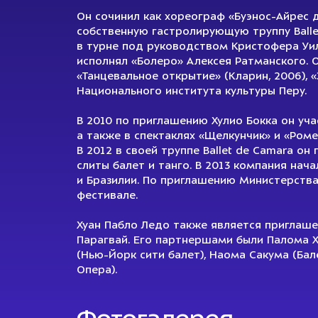
Он сочинил как хореограф «Буэнос-Айрес д
собственную гастролирующую труппу Ballet
в турне под руководством Кристофера Уи
исполнял «Болеро» Алексея Ратманского. О
«Танцевальное открытие» (Кларин, 2006), «
Национального института культуры Перу.
В 2010 по приглашению Хулио Бокка он участ
а также в спектаклях «Щелкунчик» и «Ром
В 2012 в своей труппе Ballet de Camara он п
слиты балет и танго. В 2013 компания на
и Бразилии. По приглашению Министерства
фестивале.
Хуан Пабло Ледо также является приглаш
Парагвай. Его партнершами были Палома Х
(Нью-Йорк сити балет), Наома Сакума (Ба
Опера).