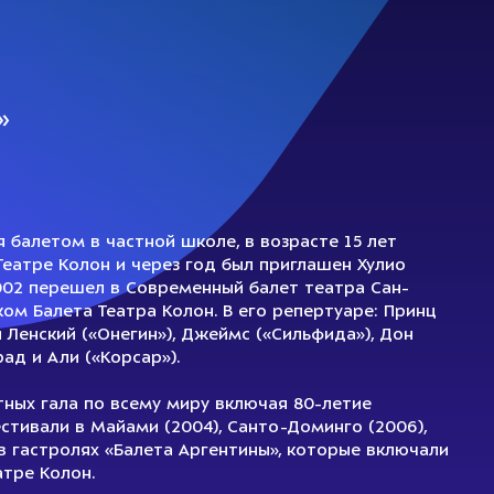
»
я балетом в частной школе, в возрасте 15 лет
Театре Колон и через год был приглашен Хулио
2002 перешел в Современный балет театра Сан-
ом Балета Театра Колон. В его репертуаре: Принц
и Ленский («Онегин»), Джеймс («Сильфида»), Дон
рад и Али («Корсар»).
тных гала по всему миру включая 80-летие
стивали в Майами (2004), Санто-Доминго (2006),
е в гастролях «Балета Аргентины», которые включали
атре Колон.