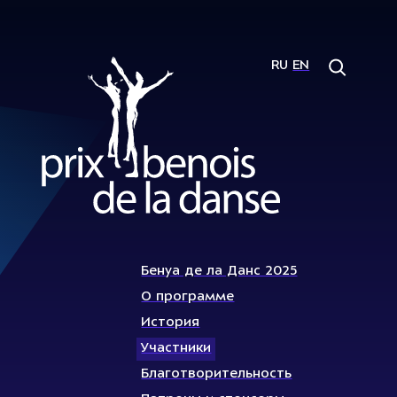
RU
EN
Бенуа де ла Данс 2025
О программе
История
Участники
Благотворительность