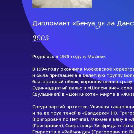
де
Дипломант «Бенуа
ла Данс
2003
Родилась в 1976 году в Москве.
В 1994 году окончила Московское хореогр
и была приглашена в балетную труппу Бол
благородный облик, хорошая школа сразу 
Одиннадцатый вальс в «Шопениане», соло 
(Дульцинея) в «Дон Кихоте», Мирта в «Жиз
Среди партий артистки: Уличная танцовщиц
и па де труа теней в «Баядерке» (Ю. Григ
(Григорович по Петипа), Мехмене Бану в «Л
(Григорович), Сверстница Зигфрида и Испа
Генриетта в «Раймонде» (Григорович по П