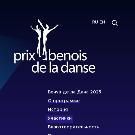
RU
EN
Бенуа де ла Данс 2025
О программе
История
Участники
Благотворительность