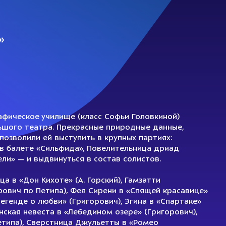
»
афическое училище (класс Софьи Головкиной)
ьшого театра. Прекрасные природные данные,
позволили ей выступить в крупных партиях:
в балете «Сильфида», Повелительница дриад
ели» — и выдвинуться в состав солистов.
а в «Дон Кихоте» (А. Горский), Гамзатти
орович по Петипа), Фея Сирени в «Спящей красавице»
егенде о любви» (Григорович), Эгина в «Спартаке»
нская невеста в «Лебедином озере» (Григорович),
етипа), Сверстница Джульетты в «Ромео