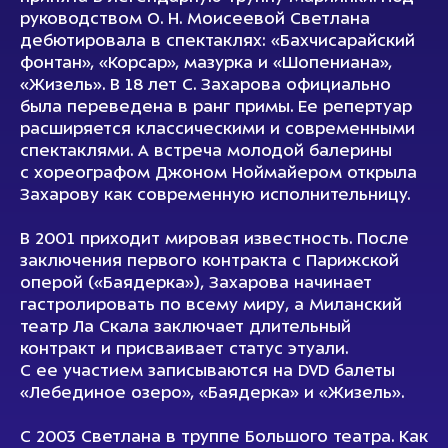
руководством О. Н. Моисеевой Светлана
дебютировала в спектаклях: «Бахчисарайский
фонтан», «Корсар», мазурка и «Шопениана»,
«Жизель». В 18 лет С. Захарова официально
была переведена в ранг примы. Ее репертуар
расширяется классическими и современными
спектаклями. А встреча молодой балерины
с хореографом Джоном Ноймайером открыла
Захарову как современную исполнительницу.
В 2001 приходит мировая известность. После
заключения первого контракта с Парижской
оперой («Баядерка»), Захарова начинает
гастролировать по всему миру, а Миланский
театр Ла Скала заключает длительный
контракт и присваивает статус этуали.
С ее участием записываются на DVD балеты
«Лебединое озеро», «Баядерка» и «Жизель».
С 2003 Светлана в труппе Большого театра. Как