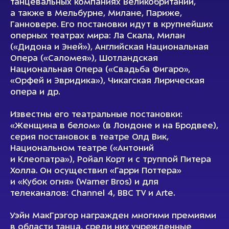
танцевальных компаниях Великобритании,
а также в Мельбурне, Милане, Париже,
Ганновере. Его постановки идут в крупнейших
оперных театрах мира: Ла Скала, Милан
(«Дидона и Эней»), Английская Национальная
Опера («Саломея»), Шотландская
Национальная Опера («Свадьба Фигаро»,
«Орфей и Эвридика»), Чикагская Лирическая
опера и др.
Известны его театральные постановки:
«Женщина в белом» (в Лондоне и на Бродвее),
серия постановок в театре Олд Вик,
Национальном театре («Антоний
и Клеопатра»), Ройал Корт и с труппой Питера
Холла. Он осуществил «Гарри Поттера»
и «Кубок огня» (Warner Bros) и для
телеканалов: Channel 4, ВВС TV и Arte.
Уэйн МакГрэгор награжден многими премиями
в области танца, среди них учрежденные