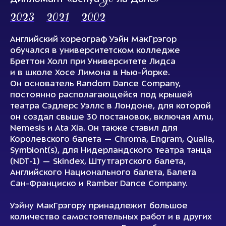
2023
2021
2002
Английский хореограф Уэйн МакГрэгор
обучался в университетском колледже
Бреттон Холл при Университете Лидса
и в школе Хосе Лимона в Нью-Йорке.
Он основатель Random Dance Company,
постоянно располагающейся под крышей
театра Сэдлерс Уэллс в Лондоне, для которой
он создал свыше 30 постановок, включая Amu,
Nemesis и Ata Xia. Он также ставил для
Королевского балета — Chroma, Engram, Qualia,
Symbiont(s), для Нидерландского театра танца
(NDT-1) — Skindex, Штутгартского балета,
Английского Национального балета, Балета
Сан-Франциско и Ramber Dance Company.
Уэйну МакГрэгору принадлежит большое
количество самостоятельных работ и в других