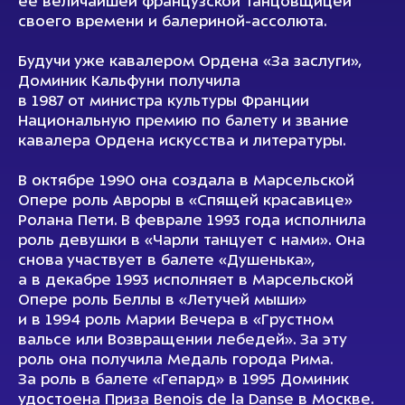
ее величайшей французской танцовщицей
своего времени и балериной-ассолюта.
Будучи уже кавалером Ордена «За заслуги»,
Доминик Кальфуни получила
в 1987 от министра культуры Франции
Национальную премию по балету и звание
кавалера Ордена искусства и литературы.
В октябре 1990 она создала в Марсельской
Опере роль Авроры в «Спящей красавице»
Ролана Пети. В феврале 1993 года исполнила
роль девушки в «Чарли танцует с нами». Она
снова участвует в балете «Душенька»,
а в декабре 1993 исполняет в Марсельской
Опере роль Беллы в «Летучей мыши»
и в 1994 роль Марии Вечера в «Грустном
вальсе или Возвращении лебедей». За эту
роль она получила Медаль города Рима.
За роль в балете «Гепард» в 1995 Доминик
удостоена Приза Benois de la Danse в Москве.