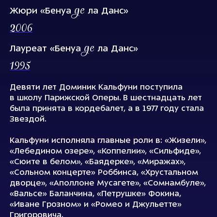
де
Жюри «Бенуа
ла Данс»
2006
де
Лауреат «Бенуа
ла Данс»
1995
Девяти лет Доминик Кальфуни поступила
в школу Парижской Оперы. В шестнадцать лет
была принята в кордебалет, а в 1977 году стала
Звездой.
Кальфуни исполняла главные роли в: «Жизели»,
«Лебедином озере», «Коппелии», «Сильфиде»,
«Сюите в белом», «Баядерке», «Миражах»,
«Сольном концерте» Роббинса, «Хрустальном
дворце», «Аполлоне Мусагете», «Сомнамбуле»,
«Вальсе» Баланчина, «Петрушке» Фокина,
«Иване Грозном» и «Ромео и Джульетте»
Григоровича.