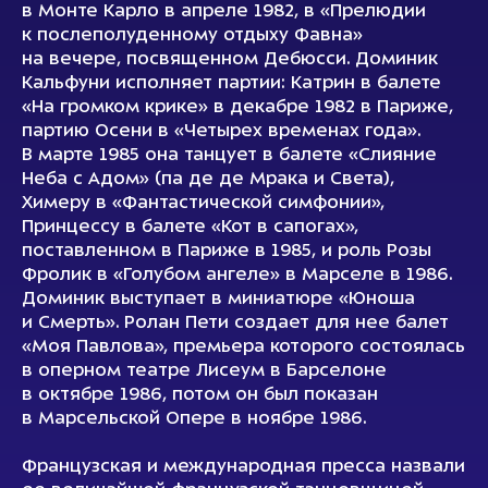
в Монте Карло в апреле 1982, в «Прелюдии
к послеполуденному отдыху Фавна»
на вечере, посвященном Дебюсси. Доминик
Кальфуни исполняет партии: Катрин в балете
«На громком крике» в декабре 1982 в Париже,
партию Осени в «Четырех временах года».
В марте 1985 она танцует в балете «Слияние
Неба с Адом» (па де де Мрака и Света),
Химеру в «Фантастической симфонии»,
Принцессу в балете «Кот в сапогах»,
поставленном в Париже в 1985, и роль Розы
Фролик в «Голубом ангеле» в Марселе в 1986.
Доминик выступает в миниатюре «Юноша
и Смерть». Ролан Пети создает для нее балет
«Моя Павлова», премьера которого состоялась
в оперном театре Лисеум в Барселоне
в октябре 1986, потом он был показан
в Марсельской Опере в ноябре 1986.
Французская и международная пресса назвали