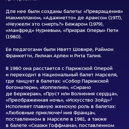
Для нее были созданы балеты: «Превращения»
Макмилланом, «Адажиетто» де Араисом (1977),
«Неужели это смерть?» Бежаром (1979),
«Манфред» Нуриевым, «Призрак Оперы» Пети
(1980).
Ее педагогами были Иветт Шовире, Раймон
Франкетти, Лилиан Арлен и Рита Талия.
В 1980 она расстается с Парижской Оперой
и переходит в Национальный балет Марселя,
где танцует в балетах: «Собор Парижской
богоматери», «Коппелия», «Сирано
де Бержерак», «Пруст или Волнения сердца»,
«Преображенная ночь», «Искусство Зойд»┘
Исполняет главную женскую роль в балетах:
«Любовные приключе╛ния Франца»,
поставленном в Марселе в 1981, а также
в балете «Сказки Гоффмана», поставленном