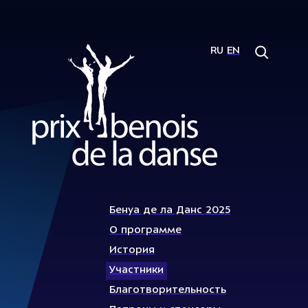
RU
EN
Бенуа де ла Данс 2025
О программе
История
Участники
Благотворительность