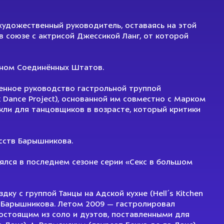
 художественный руководитель, оставаясь на этой
в союзе с актрисой Джессикой Ланг, от которой
ином Соединённых Штатов.
енное руководство гастрольной труппой
 Dance Project), основанной им совместно с Марком
кли для танцовщиков в возрасте, который критики
сств Барышникова.
ялся в последнем сезоне серии «Секс в большом
у с группой Танцы на Адской кухне (Hell´s Kitchen
в Барышникова. Летом 2009 — гастролировал
состоящим из соло и дуэтов, поставленными для