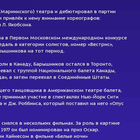
 (Мариинского) театра и дебютировал в партии
ли привлёк к нему внимание хореографов:
 Л. Якобсона.
ова в Первом Московском международном конкурсе
даль в категории солистов, номер «Вестрис»,
рышникова на тот период.
роли в Канаду, Барышников остался в Торонто,
евал с труппой Национального балета Канады,
а», а затем переехал в Соединённые Штаты.
ущего танцовщика в Американском театре балета,
е принимал участие в спектаклях Нью-Йорк Сити
 и Дж. Роббинса, который поставил на него «Опус
нялся в нескольких фильмах. За роль в картине
 1977 он был номинирован на приз Оскар.
ри Хайнесом в фильме «Белые ночи»