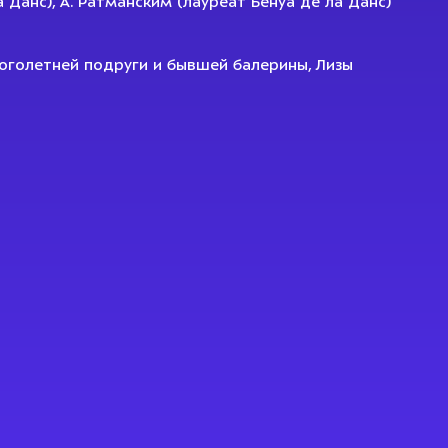
 Данс), А. Ратманским (лауреат Бенуа де ла Данс)
оголетней подруги и бывшей балерины, Лизы