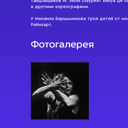
танцовщиков М. Эком (лауреат Бенуа де ла
и другими хореографами.
У Михаила Барышникова трое детей от мн
Райнхарт.
Фотогалерея