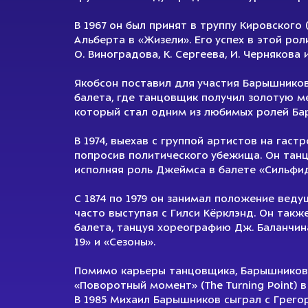
В 1967 он был принят в труппу Кировского
Альберта в «Жизели». Его успех в этой ро
О. Виноградова, К. Сергеева, И. Чернякова и
Якобсон поставил для участия Барышник
балета, где танцовщик получил золотую ме
который стал одним из любимых ролей Ба
В 1974, выехав с группой артистов на гаст
попросив политического убежища. Он танц
исполняя роль Джеймса в балете «Сильфид
С 1874 по 1979 он занимал положение вед
часто выступая с Гилси Кёрклэнд. Он такж
балета, танцуя хореографию Дж. Баланчина
19» и «Сезоны».
Помимо карьеры танцовщика, Барышников с
«Поворотный момент» (The Turning Point) в
В 1985 Михаил Барышников сыграл с Грего