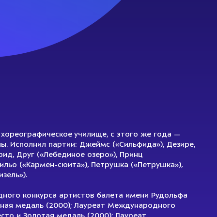
 хореографическое училище, с этого же года —
ы. Исполнил партии: Джеймс («Сильфида»), Дезире,
рид, Друг («Лебединое озеро»), Принц
мильо («Кармен-сюита»), Петрушка («Петрушка»),
зель»).
ного конкурса артистов балета имени Рудольфа
яная медаль (2000); Лауреат Международного
сто и Золотая медаль (2000); Лауреат