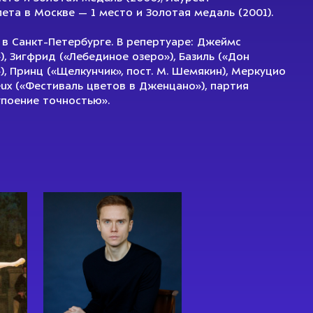
та в Москве — 1 место и Золотая медаль (2001).
 в Санкт-Петербурге. В репертуаре: Джеймс
, Зигфрид («Лебединое озеро»), Базиль («Дон
»), Принц («Щелкунчик», пост. М. Шемякин), Меркуцио
eux («Фестиваль цветов в Дженцано»), партия
поение точностью».