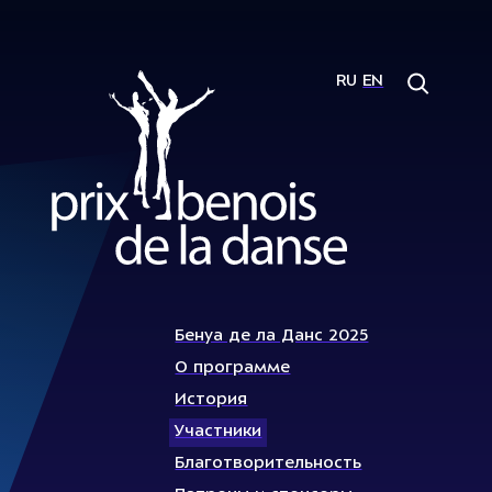
RU
EN
Бенуа де ла Данс 2025
О программе
История
Участники
Благотворительность