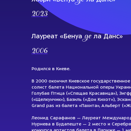
2023
де
Лауреат «Бенуа
ла Данс»
2006
Родился в Киеве.
В 2000 окончил Киевское государственное
солист балета Национальной оперы Украин
Голубая Птица («Спящая Красавица»), Зигф
(«Щелкунчик»), Базиль («Дон Кихот»), Эска
Grand pas из балета «Пахита», Альберт («Жи
Леонид Сарафанов — Лауреат Международ
Нуриева в Будапеште — 2 место и Серебр
конкурса артистов балета в Париже — 1 ме