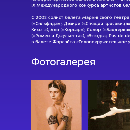
IX Международного конкурса артистов бале
С 2002 солист балета Мариинского театра
(«Сильфида»), Дезире («Спящая красавица»)
Кихот»), Али («Корсар»), Солор («Баядерка
(«Ромео и Джульетта»), «Этюды», Pas de d
в балете Форсайта «Головокружительное у
Фотогалерея