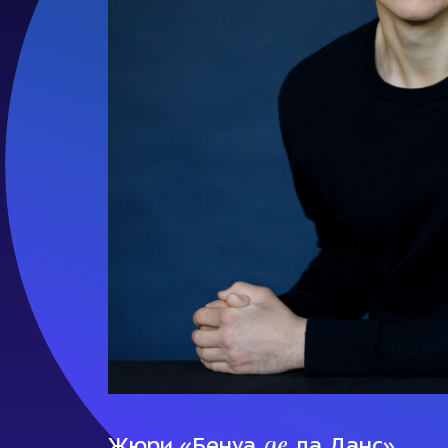
де
Жюри «Бенуа
ла Данс»