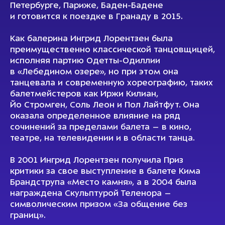
Петербурге, Париже, Баден-Бадене
и готовится к поездке в Гранаду в 2015.
Как балерина Ингрид Лорентзен была
преимущественно классической танцовщицей,
исполняя партию Одетты-Одиллии
в «Лебедином озере», но при этом она
танцевала и современную хореографию, таких
балетмейстеров как Иржи Килиан,
Йо Стромген, Соль Леон и Пол Лайтфут. Она
оказала определенное влияние на ряд
сочинений за пределами балета – в кино,
театре, на телевидении и в области танца.
В 2001 Ингрид Лорентзен получила Приз
критики за свое выступление в балете Кима
Брандструпа «Место камня», а в 2004 была
награждена Скульптурой Теленора –
символическим призом «За общение без
границ».