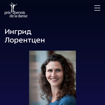
Ингрид
Лорентцен