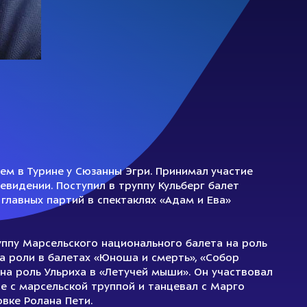
ем в Турине у Сюзанны Эгри. Принимал участие
видении. Поступил в труппу Кульберг балет
 главных партий в спектаклях «Адам и Ева»
руппу Марсельского национального балета на роль
на роли в балетах «Юноша и смерть», «Собор
на роль Ульриха в «Летучей мыши». Он участвовал
е с марсельской труппой и танцевал с Марго
вке Ролана Пети.