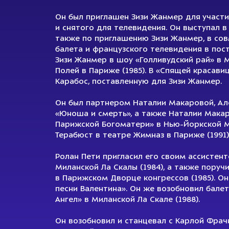
Он был приглашен Зизи Жанмер для участи
и снятого для телевидения. Он выступал в 
также по приглашению Зизи Жанмер, в со
балета и французского телевидения в пос
Зизи Жанмер в шоу «Голливудский рай» в М
Полей в Париже (1985). В «Спящей красави
Карабос, поставленную для Зизи Жанмер.
Он был партнером Наталии Макаровой, Ал
«Юноша и смерть», а также Наталии Макар
Парижской Богоматери» в Нью-Йоркской М
Терабюст в театре Жимназ в Париже (1991)
Ролан Пети пригласил его своим ассистент
Миланской Ла Скалы (1984), а также поручи
в Парижском Дворце конгрессов (1985). О
песни Валентина». Он же возобновил балет
Ангел» в Миланской Ла Скале (1988).
Он возобновил и станцевал с Карлой Фрач