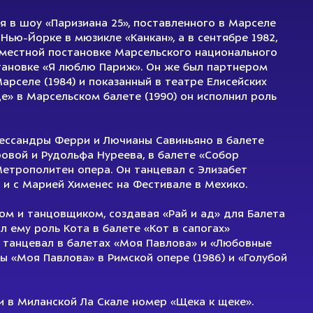
я в шоу «Паризиана 25», поставленного в Марселе
Нью-Йорке в мюзикле «Канкан», а в сентябре 1982,
вместной постановке Марсельского национального
тановке «Я люблю Париж». Он же был партнером
арселе (1984) и показанный в театре Елисейских
це» в Марсельском балете (1990) он исполнил роль
ессандры Ферри и Лючианы Савиньяно в балете
овой и Рудольфа Нуреева, в балете «Собор
етрополитен опера. Он танцевал с Элизабет
 и с Марией Хименес на Фестивале в Мехико.
ом и танцовщиком, создавая «Рай и ад» для Балета
л ему роль Кота в балете «Кот в сапогах»
н танцевал в балетах «Моя Павлова» и «Любовные
ы «Моя Павлова» в Римской опере (1986) и «Голубой
и в Миланской Ла Скале номер «Щека к щеке».