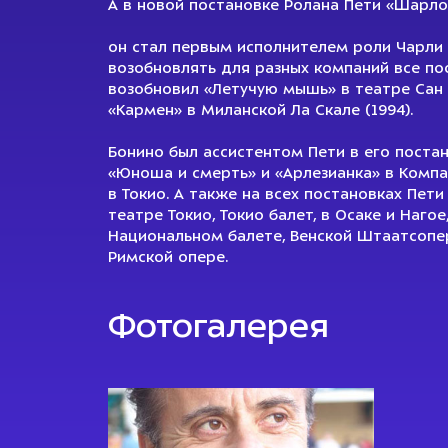
А в новой постановке Ролана Пети «Шарло
он стал первым исполнителем роли Чарли 
возобновлять для разных компаний все по
возобновил «Летучую мышь» в театре Сан К
«Кармен» в Миланской Ла Скале (1994).
Бонино был ассистентом Пети в его поста
«Юноша и смерть» и «Арлезианка» в Комп
в Токио. А также на всех постановках Пет
театре Токио, Токио балет, в Осаке и Наго
Национальном балете, Венской Штаатсопер
Римской опере.
Фотогалерея