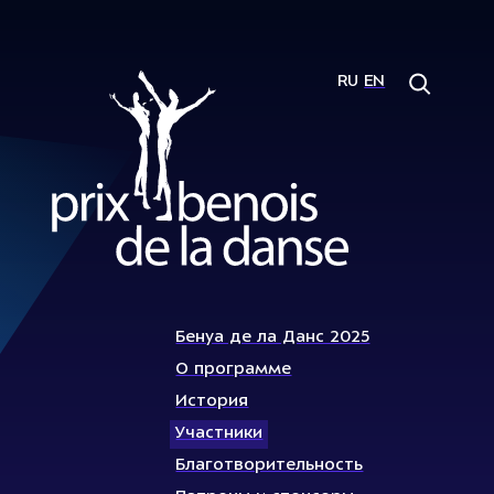
RU
EN
Бенуа де ла Данс 2025
О программе
История
Участники
Благотворительность