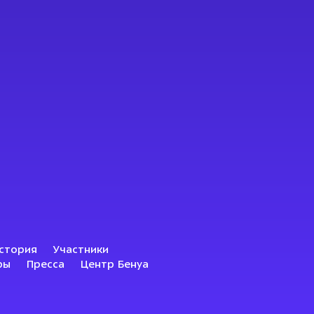
стория
Участники
ры
Пресса
Центр Бенуа