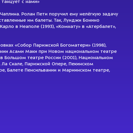
 танцует с нами»
Чаплина. Ролан Пети поручил ему нелёгкую задачу
ставленные им балеты. Так, Луиджи Бонино
арло в Неаполе (1993), «Комнату» в «Атербалет»,
новках «Собор Парижской Богоматери» (1998),
ании Асами Маки при Новом национальном театре
и в Большом театре России (2001), Национальном
е, Ла Скале, Парижской Опере, Пекинском
е, Балете Пенсильвании и Мариинском театре,