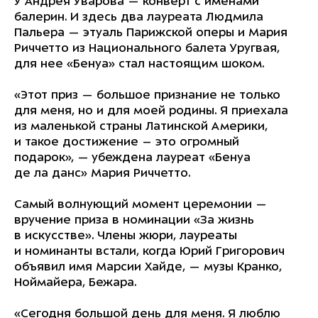
У Андрея Уварова — конверт с именами
балерин. И здесь два лауреата Людмила
Пальера — этуаль Парижской оперы и Мария
Риччетто из Национального балета Уругвая,
для нее «Бенуа» стал настоящим шоком.
«Этот приз — большое признание не только
для меня, но и для моей родины. Я приехала
из маленькой страны Латинской Америки,
и такое достижение – это огромный
подарок», — убеждена лауреат «Бенуа
де ла данс» Мария Риччетто.
Самый волнующий момент церемонии —
вручение приза в номинации «За жизнь
в искусстве». Члены жюри, лауреаты
и номинанты встали, когда Юрий Григорович
объявил имя Марсии Хайде, — музы Кранко,
Ноймайера, Бежара.
«Сегодня большой день для меня. Я люблю