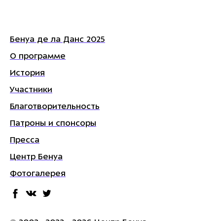
Бенуа де ла Данс 2025
О программе
История
Участники
Благотворительность
Патроны и спонсоры
Пресса
Центр Бенуа
Фотогалерея