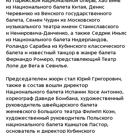
из Парижской национальной оперы, Хао Бинь
из Национального балета Китая, Денис
Черевичко из Венского государственного
балета, Семен Чудин из Московского
музыкального театра имени Станиславского
и Немировича-Данченко, а также Седрик Иньяс
из Национального балета Нидерландов,
Роландо Сарабиа из Кубинского классического
балета и известный танцор в жанре балета
Фернандо Ромеро, представляющий Театр
Лопе де Вега в Севилье.
Председателем жюри стал Юрий Григорович,
также в состав вошли директор
Национального балета Испании Хосе Антонио,
хореограф Давиде Бомбана, художественный
руководитель швейцарского балета
женевского Большого театра Филипп Коэн,
художественный руководитель Польского
национального балета Кшиштов Пастор,
основатель и директор Кубинского