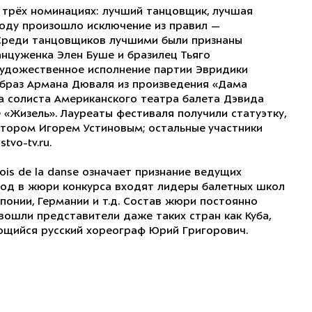
трёх номинациях: лучший танцовщик, лучшая
году произошло исключение из правил —
 Среди танцовщиков лучшими были признаны
нцуженка Элен Буше и бразилец Тьяго
художественное исполнение партии Эвридики
образ Армана Дюваля из произведения «Дама
а солиста Американского театра балета Дэвида
 «Жизель». Лауреаты фестиваля получили статуэтку,
тором Игорем Устиновым; остальные участники
vo-tv.ru.
s de la danse означает признание ведущих
од в жюри конкурса входят лидеры балетных школ
Японии, Германии и т.д. Состав жюри постоянно
 вошли представители даже таких стран как Куба,
ющийся русский хореограф Юрий Григорович.