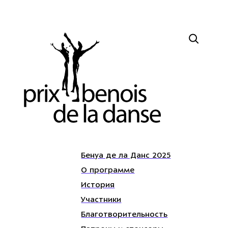
Бенуа де ла Данс 2025
О программе
История
Участники
Благотворительность