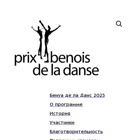
Бенуа де ла Данс 2025
О программе
История
Участники
Благотворительность