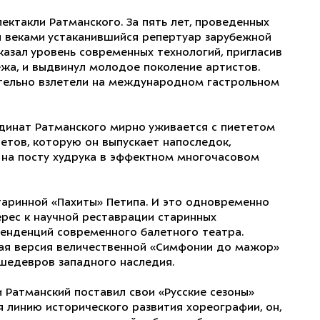
ектакли Ратманского. За пять лет, проведенных
л веками устаканившийся репертуар зарубежной
казал уровень современных технологий, пригласив
ежа, и выдвинул молодое поколение артистов.
тельно взлетели на международном гастрольном
рдинат Ратманского мирно уживается с пиететом
етов, которую он выпускает напоследок,
 на посту худрука в эффектном многочасовом
таринной «Пахиты» Петипа. И это одновременно
ерес к научной реставрации старинных
тенденций современного балетного театра.
ая версия величественной «Симфонии до мажор»
 шедевров западного наследия.
атманский поставил свои «Русские сезоны»
я линию исторического развития хореографии, он,