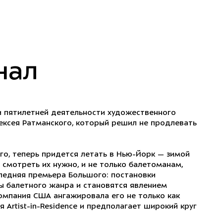
нал
и пятилетней деятельности художественного
ексея Ратманского, который решил не продлевать
го, теперь придется летать в Нью-Йорк — зимой
то смотреть их нужно, и не только балетоманам,
едняя премьера Большого: постановки
ы балетного жанра и становятся явлением
омпания США ангажировала его не только как
Artist-in-Residence и предполагает широкий круг