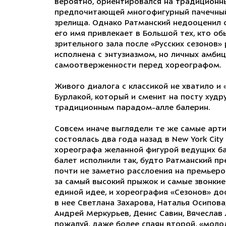
вероятно, ориентировался на традиционны
предпочитающей многофигурный пачечный
зрелища. Однако Ратманский недооценил с
его имя привлекает в Большой тех, кто обы
зрительного зала после «Русских сезонов»
исполнена с энтузиазмом, но личных амбиц
самоотверженности перед хореографом.
Живого диалога с классикой не хватило и
Бурлакой, который и сменит на посту худр
традиционным парадом-алле балерин.
Совсем иначе выглядели те же самые арти
состоялась два года назад в New York City
хореографа желанной фигурой ведущих ба
балет исполнили так, будто Ратманский пр
почти не заметно расслоения на премьеро
за самый высокий прыжок и самые звонки
единой идее, и хореография «Сезонов» до
в нее Светлана Захарова, Наталья Осипова
Андрей Меркурьев, Денис Савин, Вячеслав 
пожалуй, даже более спаян второй, «моло