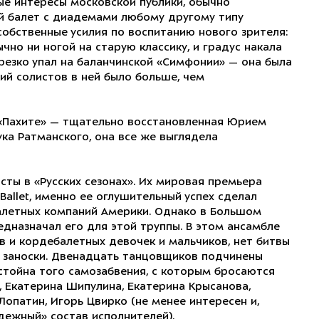
е интересы московской публики, обычно
 балет с диадемами любому другому типу
обственные усилия по воспитанию нового зрителя:
чно ни ногой на старую классику, и градус накала
 резко упал на баланчинской «Симфонии» — она была
ий солистов в ней было больше, чем
 «Пахите» — тщательно восстановленная Юрием
ука Ратманского, она все же выглядела
сты в «Русских сезонах». Их мировая премьера
 Ballet, именно ее оглушительный успех сделал
летных компаний Америки. Однако в Большом
едназначал его для этой труппы. В этом ансамбле
в и кордебалетных девочек и мальчиков, нет битвы
е заноски. Двенадцать танцовщиков подчинены
стойна того самозабвения, с которым бросаются
, Екатерина Шипулина, Екатерина Крысанова,
Лопатин, Игорь Цвирко (не менее интересен и,
дежный» состав исполнителей).