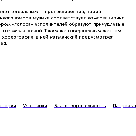
ядит идеальным — проникновенной, порой
тонкого юмора музыке соответствует композиционно
ором «голоса» исполнителей образуют причудливые
соте мизансценой. Таким же совершенным жестом
р хореографии, в ней Ратманский предусмотрел
ния.
стория
Участники
Благотворительность
Патроны 