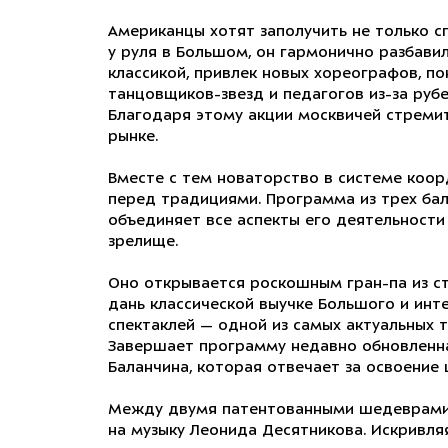
Американцы хотят заполучить не только сп
у руля в Большом, он гармонично разбави
классикой, привлек новых хореографов, по
танцовщиков-звезд и педагогов из-за руб
Благодаря этому акции москвичей стреми
рынке.
Вместе с тем новаторство в системе коо
перед традициями. Программа из трех бал
объединяет все аспекты его деятельности
зрелище.
Оно открывается роскошным гран-па из с
дань классической выучке Большого и инт
спектаклей — одной из самых актуальных 
Завершает программу недавно обновленн
Баланчина, которая отвечает за освоение
Между двумя патентованными шедеврами Р
на музыку Леонида Десятникова. Искривля